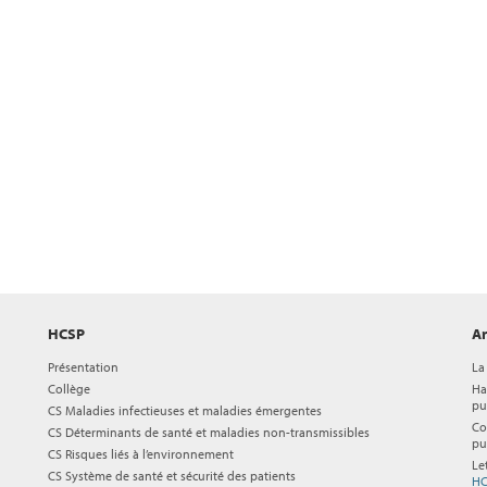
HCSP
Ar
Présentation
La
Collège
Ha
pu
CS Maladies infectieuses et maladies émergentes
Co
CS Déterminants de santé et maladies non-transmissibles
pu
CS Risques liés à l’environnement
Le
CS Système de santé et sécurité des patients
HC