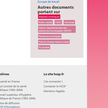
Groupe de travail
Autres documents
portant sur
Maladies chroniques
Action sociale
CSMC
Handicap
Maison départementale des
personnes handicapées (MDPH)
Personne handicapée
Prise en charge médico-sociale
Psychiatrie
chives
Le site hcsp.fr
 santé en France
[
Se connecter
]
ut Comité de la santé
Contacter le HCSP
blique (1992-2004)
Mentions légales
nseil supérieur d'hygiène
blique de France (1902-2004)
ttre de diffusion
SP Informations