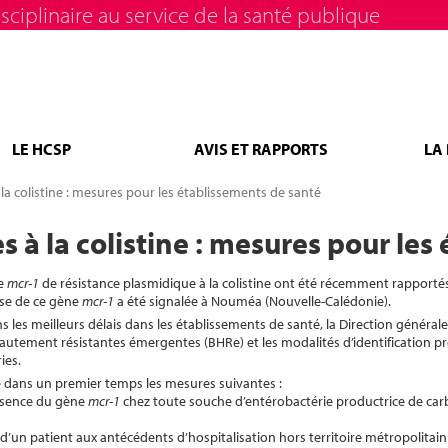
sciplinaire au service de la santé publique
LE HCSP
AVIS ET RAPPORTS
LA
 la colistine : mesures pour les établissements de santé
s à la colistine : mesures pour le
ne
mcr-1
de résistance plasmidique à la colistine ont été récemment rapportés
use de ce gène
mcr-1
a été signalée à Nouméa (Nouvelle-Calédonie).
 les meilleurs délais dans les établissements de santé, la Direction générale
hautement résistantes émergentes (BHRe) et les modalités d’identification 
ies.
 dans un premier temps les mesures suivantes :
présence du gène
mcr-1
chez toute souche d’entérobactérie productrice de ca
d’un patient aux antécédents d’hospitalisation hors territoire métropolitain