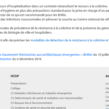
rs d’hospitalisation dans un contexte nécessitant le recours à la colistine.
’hygiène en plus des précautions standard pour la prise en charge d’un pa
’instar de ce qui est recommandé pour les BHRe.
 des infections nosocomiales et adresser la souche au Centre national de réf
les de prévalence de la résistance à la colistine et de la présence du gèn
 de biologie de ville et hospitaliers.
 afin de préciser les
modalités de détection de la résistance à la colistine e
ies Hautement Résistantes aux antibiotiques émergentes » (BHRe)
du 10 juille
istantes
du 6 décembre 2016
HCSP
Ar
Présentation
La
Collège
Ha
pu
CS Maladies infectieuses et maladies émergentes
Co
CS Déterminants de santé et maladies non-transmissibles
pu
CS Risques liés à l’environnement
Le
CS Système de santé et sécurité des patients
HC