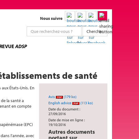
Nous suivre
Chercher
 REVUE
ADSP
s établissements de santé
 aux États-Unis. En
Avis
(179 ko)
 de la santé a
English advice
(113 ko)
prenant en compte
Date du document :
27/09/2016
Date de mise en ligne :
rbapénémase (EPC)
19/10/2016
Autres documents
 dans l’année, avec
portant sur