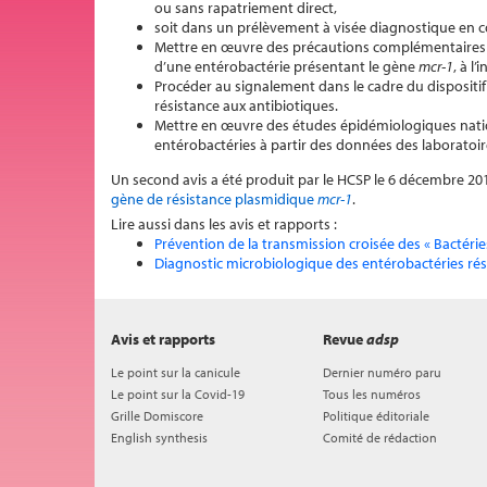
ou sans rapatriement direct,
soit dans un prélèvement à visée diagnostique en cou
Mettre en œuvre des précautions complémentaires d
d’une entérobactérie présentant le gène
mcr-1
, à l
Procéder au signalement dans le cadre du dispositif
résistance aux antibiotiques.
Mettre en œuvre des études épidémiologiques nationa
entérobactéries à partir des données des laboratoires
Un second avis a été produit par le HCSP le 6 décembre 2016
gène de résistance plasmidique
mcr-1
.
Lire aussi dans les avis et rapports :
Prévention de la transmission croisée des « Bactér
Diagnostic microbiologique des entérobactéries rés
Avis et rapports
Revue
adsp
Le point sur la canicule
Dernier numéro paru
Le point sur la Covid-19
Tous les numéros
Grille Domiscore
Politique éditoriale
English synthesis
Comité de rédaction