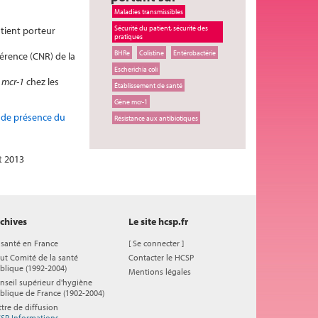
Maladies transmissibles
Sécurité du patient, sécurité des
tient porteur
pratiques
BHRe
Colistine
Entérobactérie
érence (CNR) de la
Escherichia coli
e
mcr-1
chez les
Établissement de santé
Gène mcr-1
t de présence du
Résistance aux antibiotiques
t 2013
chives
Le site hcsp.fr
 santé en France
[
Se connecter
]
ut Comité de la santé
Contacter le HCSP
blique (1992-2004)
Mentions légales
nseil supérieur d'hygiène
blique de France (1902-2004)
ttre de diffusion
SP Informations