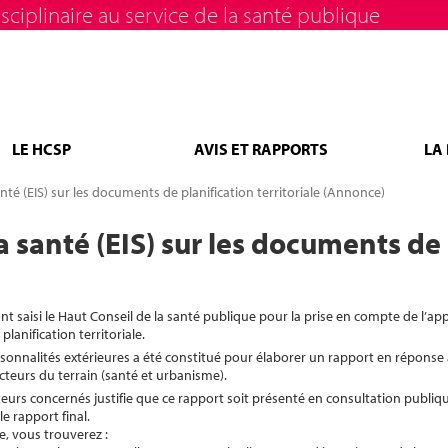
sciplinaire au service de la santé publique
LE HCSP
AVIS ET RAPPORTS
LA
nté (EIS) sur les documents de planification territoriale (Annonce)
 santé (EIS) sur les documents de p
nt saisi le Haut Conseil de la santé publique pour la prise en compte de l’a
lanification territoriale.
sonnalités extérieures a été constitué pour élaborer un rapport en réponse
cteurs du terrain (santé et urbanisme).
teurs concernés justifie que ce rapport soit présenté en consultation publiqu
le rapport final.
e, vous trouverez :