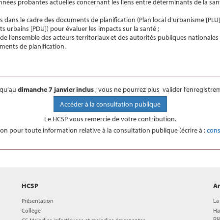
nnées probantes actuelles concernant les liens entre déterminants de la san
es dans le cadre des documents de planification (Plan local d’urbanisme [PL
s urbains [PDU]) pour évaluer les impacts sur la santé ;
e l’ensemble des acteurs territoriaux et des autorités publiques nationale
ments de planification.
squ’au
dimanche 7 janvier inclus
; vous ne pourrez plus valider l’enregistre
Accéder à la consultation publique
Le HCSP vous remercie de votre contribution.
on pour toute information relative à la consultation publique (écrire à :
cons
HCSP
Ar
Présentation
La
Collège
Ha
pu