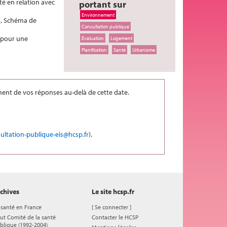
té en relation avec
portant sur
Environnement
U], Schéma de
Consultation publique
s pour une
Évaluation
Logement
Planification
Santé
Urbanisme
ment de vos réponses au-delà de cette date.
ultation-publique-eis@hcsp.fr
).
chives
Le site hcsp.fr
 santé en France
[
Se connecter
]
ut Comité de la santé
Contacter le HCSP
blique (1992-2004)