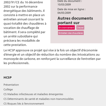
Date du document :
2002/91/CE du 16 décembre
10/03/2009
2002 sur la performance
Date de mise en ligne :
énergétique des bâtiments. Il
04/05/2009
consiste à mettre en place un
Autres documents
entretien annuel couvrant la
portant sur
quasi-totalité des chaudières à
vocation de chauffage de
Environnement
Décret
bâtiment. Il sera complété par
Entretien des chaudières
un arrêté subsidiaire qui
précisera les modalités de
cette prestation.
Le HCSP approuve ce projet qui vise à la fois un objectif d’économie
d’énergie et un objectif de réduction du nombre des intoxications au
monoxyde de carbone, en renforçant la surveillance de l’entretien par
les professionnels.
HCSP
Présentation
Collège
CS Maladies infectieuses et maladies émergentes
CS Déterminants de santé et maladies non-transmissibles
CS Risques liés à l’environnement