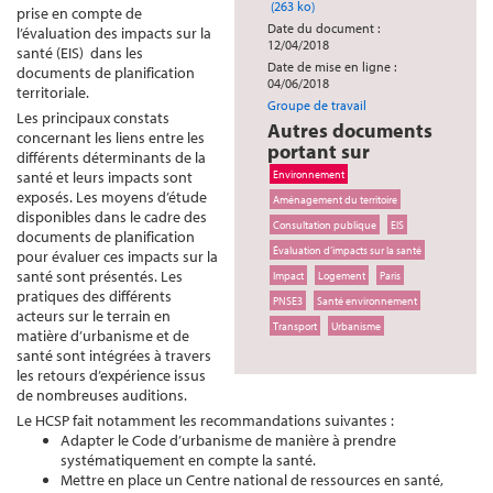
(263 ko)
prise en compte de
Date du document :
l’évaluation des impacts sur la
12/04/2018
santé (EIS) dans les
Date de mise en ligne :
documents de planification
04/06/2018
territoriale.
Groupe de travail
Les principaux constats
Autres documents
concernant les liens entre les
portant sur
différents déterminants de la
santé et leurs impacts sont
Environnement
exposés. Les moyens d’étude
Aménagement du territoire
disponibles dans le cadre des
Consultation publique
EIS
documents de planification
Évaluation d’impacts sur la santé
pour évaluer ces impacts sur la
santé sont présentés. Les
Impact
Logement
Paris
pratiques des différents
PNSE3
Santé environnement
acteurs sur le terrain en
Transport
Urbanisme
matière d’urbanisme et de
santé sont intégrées à travers
les retours d’expérience issus
de nombreuses auditions.
Le HCSP fait notamment les recommandations suivantes :
Adapter le Code d’urbanisme de manière à prendre
systématiquement en compte la santé.
Mettre en place un Centre national de ressources en santé,