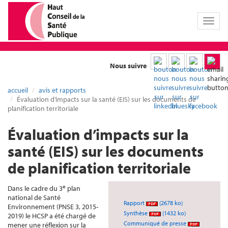
Toggl
naviga
Nous suivre
accueil
avis et rapports
Évaluation d’impacts sur la santé (EIS) sur les documents de
planification territoriale
Évaluation d’impacts sur la
santé (EIS) sur les documents
de planification territoriale
e
Dans le cadre du 3
plan
national de Santé
Rapport
(2678 ko)
Environnement (PNSE 3, 2015-
Synthèse
(1432 ko)
2019) le HCSP a été chargé de
Communiqué de presse
mener une réflexion sur la