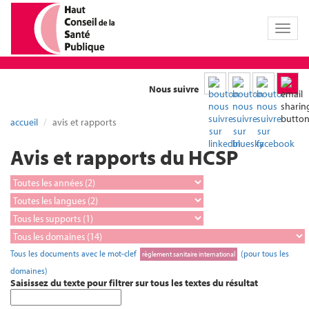
Toggl
naviga
Nous suivre
accueil
avis et rapports
Avis et rapports du HCSP
Tous les documents avec le mot-clef
(pour tous les
règlement sanitaire international
domaines)
Saisissez du texte pour filtrer sur tous les textes du résultat