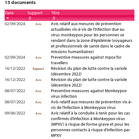
13 documents
Date
Support
Titre
02/09/2024
Avis relatif aux mesures de prévention
Avis
actualisées vis-à-vis de l’infection due au
virus monkeypox pour les personnes se
rendant dans la zone d’épidémie (voyageurs
et professionnels de santé dans le cadre de
missions humanitaires)
02/09/2024
Preventive measures against mpox for
Avis
travellers
16/12/2022
Révision du plan de lutte contre la variole
Rapport
(décembre 2022)
16/12/2022
Révision du plan de lutte contre la variole
Avis
(décembre 2022)
08/07/2022
Preventive measures against Monkeypox
Avis
virus infection
08/07/2022
Avis relatif aux mesures de prévention vis-à-
Avis
vis de l’infection à Monkeypox virus
09/06/2022
Avis relatif à la conduite à tenir pour les cas
Avis
confirmés d’infection à Monkeypox virus
(MPXV) à risque de forme grave et pour les
personnes contacts à risque d’infection par
MPXV