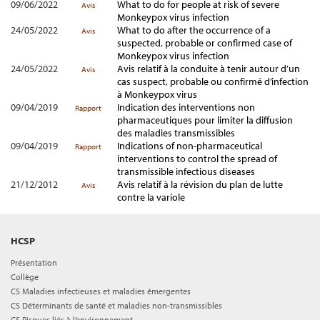
09/06/2022
What to do for people at risk of severe
Avis
Monkeypox virus infection
24/05/2022
What to do after the occurrence of a
Avis
suspected, probable or confirmed case of
Monkeypox virus infection
24/05/2022
Avis relatif à la conduite à tenir autour d’un
Avis
cas suspect, probable ou confirmé d’infection
à Monkeypox virus
09/04/2019
Indication des interventions non
Rapport
pharmaceutiques pour limiter la diffusion
des maladies transmissibles
09/04/2019
Indications of non-pharmaceutical
Rapport
interventions to control the spread of
transmissible infectious diseases
21/12/2012
Avis relatif à la révision du plan de lutte
Avis
contre la variole
HCSP
Présentation
Collège
CS Maladies infectieuses et maladies émergentes
CS Déterminants de santé et maladies non-transmissibles
CS Risques liés à l’environnement