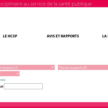
sciplinaire au service de la santé publique
LE HCSP
AVIS ET RAPPORTS
LA
ines)
tat