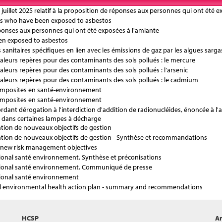
 juillet 2025 relatif à la proposition de réponses aux personnes qui ont été 
als who have been exposed to asbestos
réponses aux personnes qui ont été exposées à l'amiante
en exposed to asbestos
sanitaires spécifiques en lien avec les émissions de gaz par les algues sarga
 valeurs repères pour des contaminants des sols pollués : le mercure
 valeurs repères pour des contaminants des sols pollués : l’arsenic
e valeurs repères pour des contaminants des sols pollués : le cadmium
 composites en santé-environnement
 composites en santé-environnement
cordant dérogation à l'interdiction d'addition de radionucléides, énoncée à l'a
 dans certaines lampes à décharge
tion de nouveaux objectifs de gestion
ation de nouveaux objectifs de gestion - Synthèse et recommandations
 new risk management objectives
ional santé environnement. Synthèse et préconisations
tional santé environnement. Communiqué de presse
tional santé environnement
al environmental health action plan - summary and recommendations
HCSP
Ar