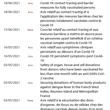
18/06/2021
Covid-19: contact tracing and barrier
Avis
measures for fully vaccinated persons
18/06/2021
Avis relatif au contact tracing et à
Avis
l’application des mesures barrières chez les
personnes totalement vaccinées contre le
Covid-19
15/06/2021
Courrier relatif au contact tracing et aux
Note
mesures barrières à mettre en œuvre pour
les personnes ayant bénéficié d’un schéma
vaccinal complet contre le Covid-19
16/05/2021
Avis relatif aux symptômes cliniques
Avis
persistants au décours d’un Covid-19
16/05/2021
Covid-19: persistent symptoms post Covid-
Avis
19
03/05/2021
Safety of organ, tissue and cell donations
Avis
from donors who have been vaccinated for
less than one month with an anti-SARS-CoV-
2 vaccine
03/05/2021
Securing donations of human body products
Avis
against dengue fever in the French West
Indies, Reunion Island and Metropolitan
France
03/05/2021
Avis relatif à la sécurisation des dons
Note
d’organes, de tissus ou de cellules chez des
donneurs vaccinés depuis moins d’un mois