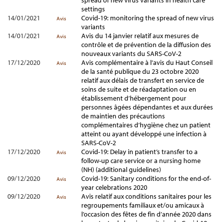
spread of new virus variants in health care
settings
14/01/2021
Covid-19: monitoring the spread of new virus
Avis
variants
14/01/2021
Avis du 14 janvier relatif aux mesures de
Avis
contrôle et de prévention de la diffusion des
nouveaux variants du SARS-CoV-2
17/12/2020
Avis complémentaire à l’avis du Haut Conseil
Avis
de la santé publique du 23 octobre 2020
relatif aux délais de transfert en service de
soins de suite et de réadaptation ou en
établissement d’hébergement pour
personnes âgées dépendantes et aux durées
de maintien des précautions
complémentaires d’hygiène chez un patient
atteint ou ayant développé une infection à
SARS-CoV-2
17/12/2020
Covid-19: Delay in patient’s transfer to a
Avis
follow-up care service or a nursing home
(NH) (additional guidelines)
09/12/2020
Covid-19: Sanitary conditions for the end-of-
Avis
year celebrations 2020
09/12/2020
Avis relatif aux conditions sanitaires pour les
Avis
regroupements familiaux et/ou amicaux à
l’occasion des fêtes de fin d’année 2020 dans