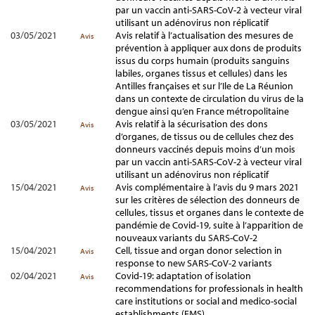
par un vaccin anti-SARS-CoV-2 à vecteur viral
utilisant un adénovirus non réplicatif
03/05/2021
Avis relatif à l’actualisation des mesures de
Avis
prévention à appliquer aux dons de produits
issus du corps humain (produits sanguins
labiles, organes tissus et cellules) dans les
Antilles françaises et sur l’Ile de La Réunion
dans un contexte de circulation du virus de la
dengue ainsi qu’en France métropolitaine
03/05/2021
Avis relatif à la sécurisation des dons
Avis
d’organes, de tissus ou de cellules chez des
donneurs vaccinés depuis moins d’un mois
par un vaccin anti-SARS-CoV-2 à vecteur viral
utilisant un adénovirus non réplicatif
15/04/2021
Avis complémentaire à l’avis du 9 mars 2021
Avis
sur les critères de sélection des donneurs de
cellules, tissus et organes dans le contexte de
pandémie de Covid-19, suite à l’apparition de
nouveaux variants du SARS-CoV-2
15/04/2021
Cell, tissue and organ donor selection in
Avis
response to new SARS-CoV-2 variants
02/04/2021
Covid-19: adaptation of isolation
Avis
recommendations for professionals in health
care institutions or social and medico-social
establishments (EMS)