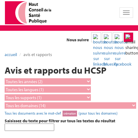
Toggl
naviga
Nous suivre
accueil
avis et rapports
Avis et rapports du HCSP
Tous les documents avec le mot-clef
(pour tous les domaines)
crémation
Saisissez du texte pour filtrer sur tous les textes du résultat