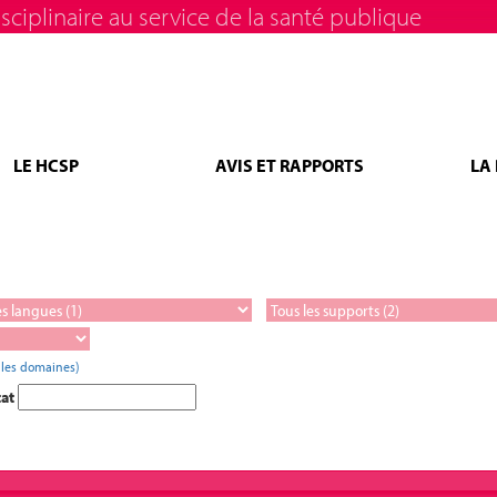
sciplinaire au service de la santé publique
LE HCSP
AVIS ET RAPPORTS
LA
 les domaines)
tat