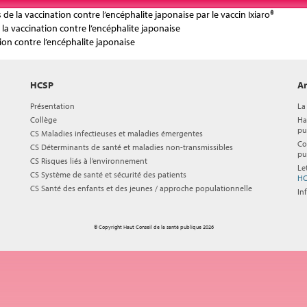
de la vaccination contre l’encéphalite japonaise par le vaccin Ixiaro®
la vaccination contre l’encéphalite japonaise
n contre l’encéphalite japonaise
HCSP
Ar
Présentation
La
Collège
Ha
pu
CS Maladies infectieuses et maladies émergentes
Co
CS Déterminants de santé et maladies non-transmissibles
pu
CS Risques liés à l’environnement
Le
CS Système de santé et sécurité des patients
HC
CS Santé des enfants et des jeunes / approche populationnelle
In
© Copyright Haut Conseil de la santé publique 2026