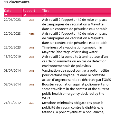
12 documents
Date
Support
Titre
22/06/2023
Avis relatif à l’opportunité de mise en place
Avis
de campagnes de vaccination à Mayotte
dans un contexte de pénurie d’eau potable
22/06/2023
Avis relatif à l’opportunité de mise en place
Note
de campagnes de vaccination à Mayotte
dans un contexte de pénurie d’eau potable
22/06/2023
Timeliness of a vaccination campaign in
Avis
Mayotte (shortage of drinking water)
18/10/2019
Avis relatif à la conduite à tenir autour d’un
Avis
cas de poliomyélite ou en cas de détection
environnementale de poliovirus
08/07/2014
Vaccination de rappel contre la poliomyélite
Avis
pour certains voyageurs dans le contexte
actuel d’urgence sanitaire décrétée par l’OMS
08/07/2014
Booster vaccination against poliomyelitis for
Avis
some travellers in the context of the current
public health emergency declared by the
WHO
21/12/2012
Mentions minimales obligatoires pour la
Avis
publicité du vaccin contre la diphtérie, le
tétanos, la poliomyélite et la coqueluche,