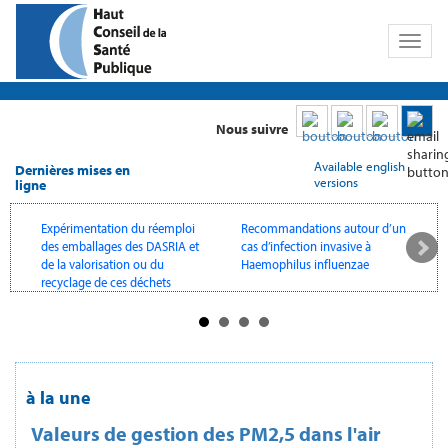
Toggl
naviga
Nous suivre
Available english
Dernières mises en
versions
ligne
Expérimentation du réemploi
Recommandations autour d’un
V
des emballages des DASRIA et
cas d’infection invasive à
d
de la valorisation ou du
Haemophilus influenzae
recyclage de ces déchets
à la une
Valeurs de gestion des PM2,5 dans l'air