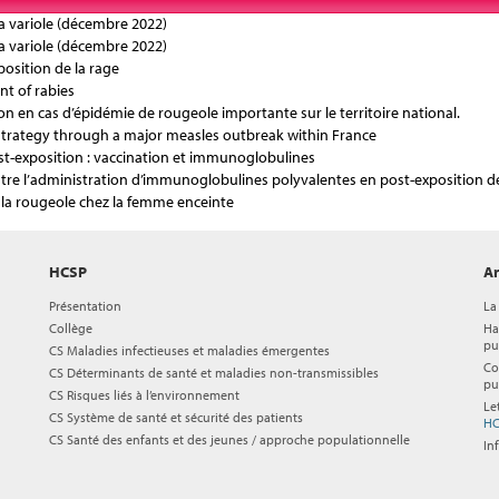
la variole (décembre 2022)
la variole (décembre 2022)
position de la rage
t of rabies
ion en cas d’épidémie de rougeole importante sur le territoire national.
rategy through a major measles outbreak within France
t-exposition : vaccination et immunoglobulines
 entre l’administration d’immunoglobulines polyvalentes en post-exposition d
e la rougeole chez la femme enceinte
HCSP
Ar
Présentation
La
Collège
Ha
pu
CS Maladies infectieuses et maladies émergentes
Co
CS Déterminants de santé et maladies non-transmissibles
pu
CS Risques liés à l’environnement
Le
CS Système de santé et sécurité des patients
HC
CS Santé des enfants et des jeunes / approche populationnelle
In