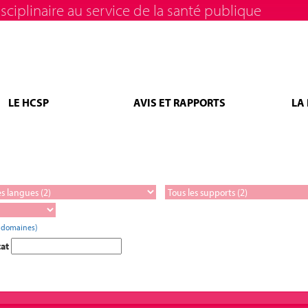
sciplinaire au service de la santé publique
LE HCSP
AVIS ET RAPPORTS
LA
s domaines)
tat