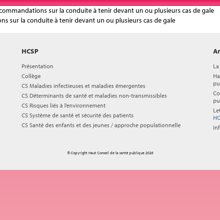
 recommandations sur la conduite à tenir devant un ou plusieurs cas de gale
s sur la conduite à tenir devant un ou plusieurs cas de gale
HCSP
Ar
Présentation
La
Collège
Ha
pu
CS Maladies infectieuses et maladies émergentes
Co
CS Déterminants de santé et maladies non-transmissibles
pu
CS Risques liés à l’environnement
Le
CS Système de santé et sécurité des patients
HC
CS Santé des enfants et des jeunes / approche populationnelle
In
© Copyright Haut Conseil de la santé publique 2026