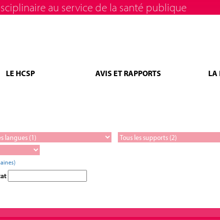
sciplinaire au service de la santé publique
LE HCSP
AVIS ET RAPPORTS
LA
aines)
tat