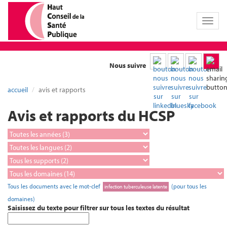
Toggl
naviga
Nous suivre
accueil
avis et rapports
Avis et rapports du HCSP
Tous les documents avec le mot-clef
(pour tous les
infection tuberculeuse latente
domaines)
Saisissez du texte pour filtrer sur tous les textes du résultat