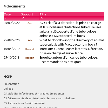
4 documents
Date
Support
Titre
25/09/2020
Avis relatif à la détection, la prise en charge
Avis
et la surveillance d’infections tuberculeuses
suite à la découverte d’une tuberculose
animale à Mycobacterium bovis
25/09/2020
What to do following the discovery of animal
Avis
tuberculosis with Mycobacterium bovis?
10/05/2019
Infections tuberculeuses latentes. Détection,
Rapport
prise en charge et surveillance
25/10/2013
Enquête autour d’un cas de tuberculose.
Rapport
Recommandations pratiques
HCSP
Présentation
Collège
CS Maladies infectieuses et maladies émergentes
CS Déterminants de santé et maladies non-transmissibles
CS Risques liés à l’environnement
CS Système de santé et sécurité des patients