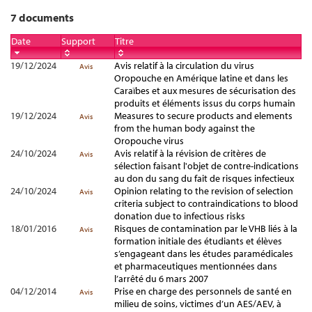
7 documents
Date
Support
Titre
19/12/2024
Avis relatif à la circulation du virus
Avis
Oropouche en Amérique latine et dans les
Caraïbes et aux mesures de sécurisation des
produits et éléments issus du corps humain
19/12/2024
Measures to secure products and elements
Avis
from the human body against the
Oropouche virus
24/10/2024
Avis relatif à la révision de critères de
Avis
sélection faisant l'objet de contre-indications
au don du sang du fait de risques infectieux
24/10/2024
Opinion relating to the revision of selection
Avis
criteria subject to contraindications to blood
donation due to infectious risks
18/01/2016
Risques de contamination par le VHB liés à la
Avis
formation initiale des étudiants et élèves
s’engageant dans les études paramédicales
et pharmaceutiques mentionnées dans
l’arrêté du 6 mars 2007
04/12/2014
Prise en charge des personnels de santé en
Avis
milieu de soins, victimes d’un AES/AEV, à