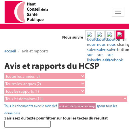
Toggl
naviga
Nous suivre
accueil
avis et rapports
Avis et rapports du HCSP
Tous les documents avec le mot-clef
(pour tous les
accident d’exposition au sang
domaines)
Saisissez du texte pour filtrer sur tous les textes du résultat