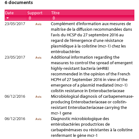
6 documents
Date
Support
Titre
23/05/2017
Complément d’information aux mesures de
Avis
maîtrise de la diffusion recommandées dans
l’avis du HCSP du 27 septembre 2016 au
regard de l’émergence d’une résistance
plasmidique à la colistine (mcr-1) chez les
entérobactéries
23/05/2017
Additional information regarding the
Avis
measures to control the spread of emergent
highly-resistant bacteria (eHRB)
recommended in the opinion of the French
HCPH of 27 September 2016 in view of the
emergence of a plasmid mediated (mcr-1)
colistin resistance in Enterobacteriaceae
06/12/2016
Microbiological diagnosis of carbapenemase-
Avis
producing Enterobacteriaceae or colistin-
resistant Enterobacteriaceae carrying the
mcr-1 gene
06/12/2016
Diagnostic microbiologique des
Avis
entérobactéries productrices de
carbapénémases ou résistantes à la colistine
renfermant le gène mcr-1