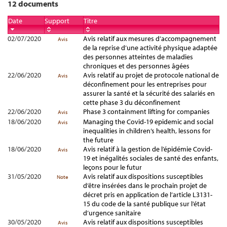
12 documents
Date
Support
Titre
02/07/2020
Avis relatif aux mesures d’accompagnement
Avis
de la reprise d’une activité physique adaptée
des personnes atteintes de maladies
chroniques et des personnes âgées
22/06/2020
Avis relatif au projet de protocole national de
Avis
déconfinement pour les entreprises pour
assurer la santé et la sécurité des salariés en
cette phase 3 du déconfinement
22/06/2020
Phase 3 containment lifting for companies
Avis
18/06/2020
Managing the Covid-19 epidemic and social
Avis
inequalities in children’s health, lessons for
the future
18/06/2020
Avis relatif à la gestion de l’épidémie Covid-
Avis
19 et inégalités sociales de santé des enfants,
leçons pour le futur
31/05/2020
Avis relatif aux dispositions susceptibles
Note
d’être insérées dans le prochain projet de
décret pris en application de l’article L3131-
15 du code de la santé publique sur l’état
d’urgence sanitaire
30/05/2020
Avis relatif aux dispositions susceptibles
Avis