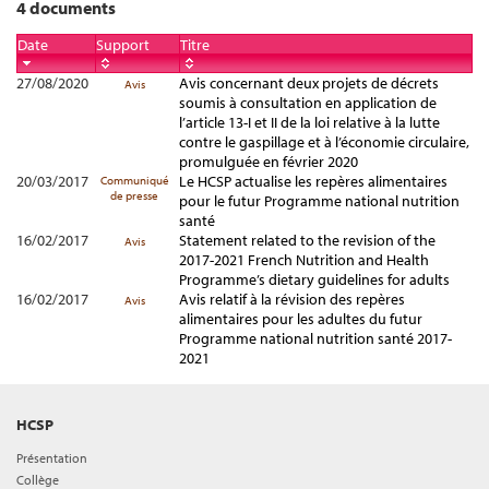
4 documents
Date
Support
Titre
27/08/2020
Avis concernant deux projets de décrets
Avis
soumis à consultation en application de
l’article 13-I et II de la loi relative à la lutte
contre le gaspillage et à l’économie circulaire,
promulguée en février 2020
20/03/2017
Le HCSP actualise les repères alimentaires
Communiqué
de presse
pour le futur Programme national nutrition
santé
16/02/2017
Statement related to the revision of the
Avis
2017-2021 French Nutrition and Health
Programme’s dietary guidelines for adults
16/02/2017
Avis relatif à la révision des repères
Avis
alimentaires pour les adultes du futur
Programme national nutrition santé 2017-
2021
HCSP
Présentation
Collège