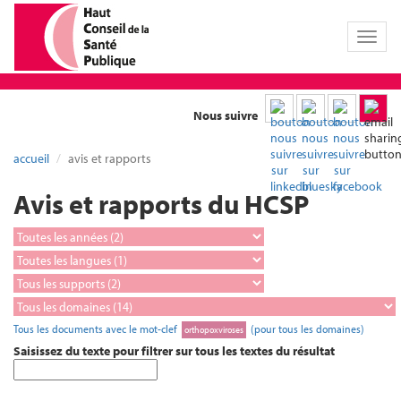
Toggl
naviga
Nous suivre
accueil
avis et rapports
Avis et rapports du HCSP
Tous les documents avec le mot-clef
(pour tous les domaines)
orthopoxviroses
Saisissez du texte pour filtrer sur tous les textes du résultat