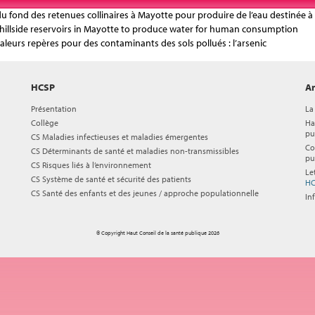
’eau du fond des retenues collinaires à Mayotte pour produire de l’eau destin
hillside reservoirs in Mayotte to produce water for human consumption
 valeurs repères pour des contaminants des sols pollués : l’arsenic
HCSP
Ar
Présentation
La
Collège
Ha
pu
CS Maladies infectieuses et maladies émergentes
Co
CS Déterminants de santé et maladies non-transmissibles
pu
CS Risques liés à l’environnement
Le
CS Système de santé et sécurité des patients
HC
CS Santé des enfants et des jeunes / approche populationnelle
In
© Copyright Haut Conseil de la santé publique 2026