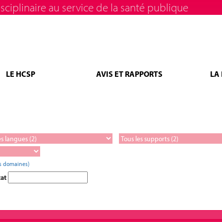
sciplinaire au service de la santé publique
LE HCSP
AVIS ET RAPPORTS
LA
es domaines)
tat