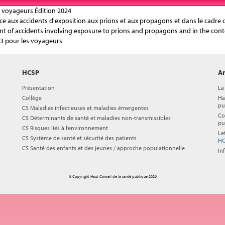
 voyageurs Édition 2024
r face aux accidents d'exposition aux prions et aux propagons et dans le cadre
nt of accidents involving exposure to prions and propagons and in the conte
3 pour les voyageurs
HCSP
Ar
Présentation
La
Collège
Ha
pu
CS Maladies infectieuses et maladies émergentes
Co
CS Déterminants de santé et maladies non-transmissibles
pu
CS Risques liés à l’environnement
Le
CS Système de santé et sécurité des patients
HC
CS Santé des enfants et des jeunes / approche populationnelle
In
© Copyright Haut Conseil de la santé publique 2026