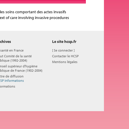
 des soins comportant des actes invasifs
xt of care involving invasive procedures
chives
Le site hcsp.fr
 santé en France
[
Se connecter
]
ut Comité de la santé
Contacter le HCSP
blique (1992-2004)
Mentions légales
nseil supérieur d'hygiène
blique de France (1902-2004)
ttre de diffusion
SP Informations
formations