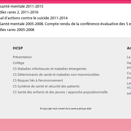
t santé mentale 2011-2015
ies rares 2, 2011-2016
 d’actions contre le suicide 2011-2014
t Santé mentale 2005-2008. Compte rendu de la conférence évaluative des 5 e
dies rares 2005-2008
HCSP
Ar
Présentation
La
Collège
Ha
pu
CS Maladies infectieuses et maladies émergentes
Co
CS Déterminants de santé et maladies non-transmissibles
pu
CS Risques liés à l’environnement
Le
CS Système de santé et sécurité des patients
HC
CS Santé des enfants et des jeunes / approche populationnelle
In
© Copyright Haut Conseil de la santé publique 2026