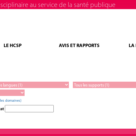
sciplinaire au service de la santé publique
LE HCSP
AVIS ET RAPPORTS
LA
 les domaines)
tat