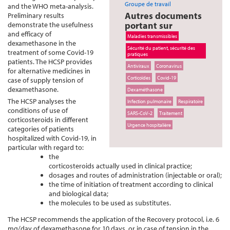
Groupe de travail
and the WHO meta-analysis.
Autres documents
Preliminary results
portant sur
demonstrate the usefulness
and efficacy of
Maladies transmissibles
dexamethasone in the
Sécurité du patient, sécurité des
treatment of some Covid-19
pratiques
patients. The HCSP provides
Antiviraux
Coronavirus
for alternative medicines in
Corticoïdes
Covid-19
case of supply tension of
dexamethasone.
Dexaméthasone
The HCSP analyses the
Infection pulmonaire
Respiratoire
conditions of use of
SARS-CoV-2
Traitement
corticosteroids in different
Urgence hospitalière
categories of patients
hospitalized with Covid-19, in
particular with regard to:
the
corticosteroids actually used in clinical practice;
dosages and routes of administration (injectable or oral);
the time of initiation of treatment according to clinical
and biological data;
the molecules to be used as substitutes.
The HCSP recommends the application of the Recovery protocol, i.e. 6
mg/day of dexamethasone for 10 days, or in case of tension in the