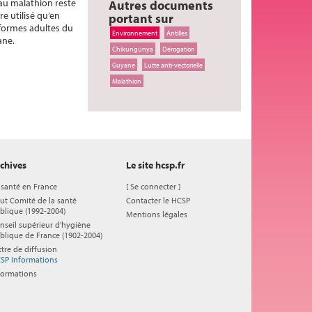
 au malathion reste
Autres documents
e utilisé qu’en
portant sur
 formes adultes du
Environnement
Antilles
ane.
Chikungunya
Dérogation
Guyane
Lutte anti-vectorielle
Malathion
chives
Le site hcsp.fr
 santé en France
[
Se connecter
]
ut Comité de la santé
Contacter le HCSP
blique (1992-2004)
Mentions légales
nseil supérieur d'hygiène
blique de France (1902-2004)
ttre de diffusion
SP Informations
formations