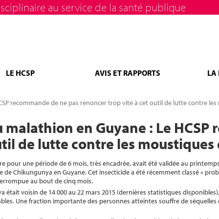
sciplinaire au service de la santé publique
LE HCSP
AVIS ET RAPPORTS
LA
P recommande de ne pas renoncer trop vite à cet outil de lutte contre les
u malathion en Guyane : Le HCSP
util de lutte contre les moustiques
ire pour une période de 6 mois, très encadrée, avait été validée au printemp
ie de Chikungunya en Guyane. Cet insecticide a été récemment classé « pr
interrompue au bout de cinq mois.
tait voisin de 14 000 au 22 mars 2015 (dernières statistiques disponibles),
uables. Une fraction importante des personnes atteintes souffre de séquelles