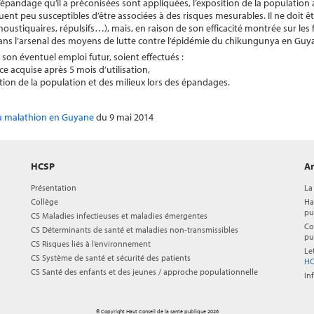
’épandage qu’il a préconisées sont appliquées, l’exposition de la population
ent peu susceptibles d’être associées à des risques mesurables. Il ne doit êtr
ustiquaires, répulsifs…), mais, en raison de son efficacité montrée sur les
 dans l’arsenal des moyens de lutte contre l’épidémie du chikungunya en Guy
on éventuel emploi futur, soient effectués :
nce acquise après 5 mois d’utilisation,
tion de la population et des milieux lors des épandages.
 du malathion en Guyane
du 9 mai 2014
HCSP
Ar
Présentation
La
Collège
Ha
pu
CS Maladies infectieuses et maladies émergentes
Co
CS Déterminants de santé et maladies non-transmissibles
pu
CS Risques liés à l’environnement
Le
CS Système de santé et sécurité des patients
HC
CS Santé des enfants et des jeunes / approche populationnelle
In
© Copyright Haut Conseil de la santé publique 2026