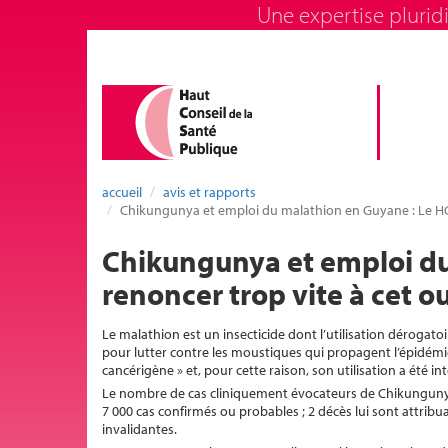
Une expertise pluridi
accueil
avis et rapports
Chikungunya et emploi du malathion en Guyane : Le HCS
Chikungunya et emploi d
renoncer trop vite à cet o
Le malathion est un insecticide dont l’utilisation dérogato
pour lutter contre les moustiques qui propagent l’épidém
cancérigène » et, pour cette raison, son utilisation a été 
Le nombre de cas cliniquement évocateurs de Chikungunya é
7 000 cas confirmés ou probables ; 2 décès lui sont attrib
invalidantes.