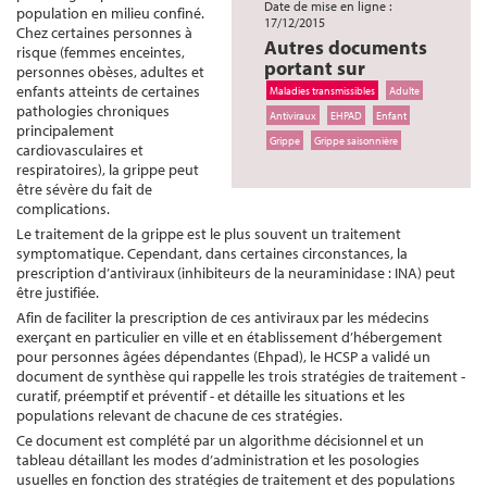
Date de mise en ligne :
population en milieu confiné.
17/12/2015
Chez certaines personnes à
Autres documents
risque (femmes enceintes,
portant sur
personnes obèses, adultes et
enfants atteints de certaines
Maladies transmissibles
Adulte
pathologies chroniques
Antiviraux
EHPAD
Enfant
principalement
Grippe
Grippe saisonnière
cardiovasculaires et
respiratoires), la grippe peut
être sévère du fait de
complications.
Le traitement de la grippe est le plus souvent un traitement
symptomatique. Cependant, dans certaines circonstances, la
prescription d’antiviraux (inhibiteurs de la neuraminidase : INA) peut
être justifiée.
Afin de faciliter la prescription de ces antiviraux par les médecins
exerçant en particulier en ville et en établissement d’hébergement
pour personnes âgées dépendantes (Ehpad), le HCSP a validé un
document de synthèse qui rappelle les trois stratégies de traitement -
curatif, préemptif et préventif - et détaille les situations et les
populations relevant de chacune de ces stratégies.
Ce document est complété par un algorithme décisionnel et un
tableau détaillant les modes d’administration et les posologies
usuelles en fonction des stratégies de traitement et des populations