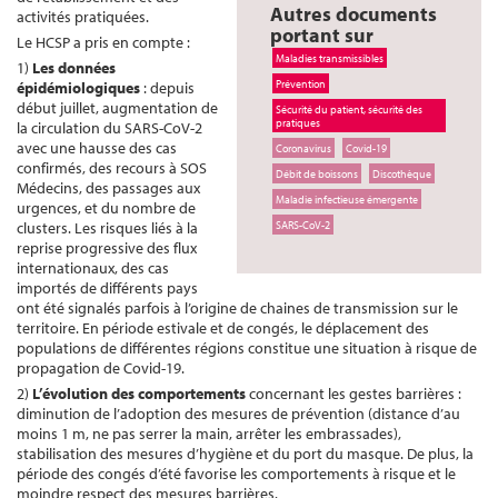
Autres documents
activités pratiquées.
portant sur
Le HCSP a pris en compte :
Maladies transmissibles
1)
L
es données
Prévention
épidémiologiques
: depuis
début juillet, augmentation de
Sécurité du patient, sécurité des
pratiques
la circulation du SARS-CoV-2
avec une hausse des cas
Coronavirus
Covid-19
confirmés, des recours à SOS
Débit de boissons
Discothèque
Médecins, des passages aux
Maladie infectieuse émergente
urgences, et du nombre de
clusters. Les risques liés à la
SARS-CoV-2
reprise progressive des flux
internationaux, des cas
importés de différents pays
ont été signalés parfois à l’origine de chaines de transmission sur le
territoire. En période estivale et de congés, le déplacement des
populations de différentes régions constitue une situation à risque de
propagation de Covid-19.
2)
L
’évolution des comportements
concernant les gestes barrières :
diminution de l’adoption des mesures de prévention (distance d’au
moins 1 m, ne pas serrer la main, arrêter les embrassades),
stabilisation des mesures d’hygiène et du port du masque. De plus, la
période des congés d’été favorise les comportements à risque et le
moindre respect des mesures barrières.