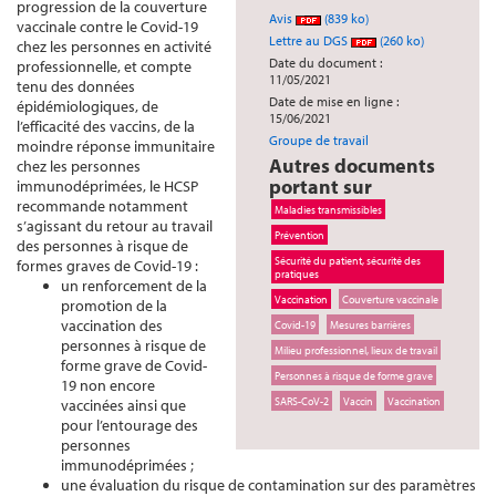
progression de la couverture
Avis
(839 ko)
vaccinale contre le Covid-19
Lettre au DGS
(260 ko)
chez les personnes en activité
Date du document :
professionnelle, et compte
11/05/2021
tenu des données
Date de mise en ligne :
épidémiologiques, de
15/06/2021
l’efficacité des vaccins, de la
Groupe de travail
moindre réponse immunitaire
Autres documents
chez les personnes
portant sur
immunodéprimées, le HCSP
recommande notamment
Maladies transmissibles
s’agissant du retour au travail
Prévention
des personnes à risque de
Sécurité du patient, sécurité des
formes graves de Covid-19 :
pratiques
un renforcement de la
Vaccination
Couverture vaccinale
promotion de la
vaccination des
Covid-19
Mesures barrières
personnes à risque de
Milieu professionnel, lieux de travail
forme grave de Covid-
Personnes à risque de forme grave
19 non encore
SARS-CoV-2
Vaccin
Vaccination
vaccinées ainsi que
pour l’entourage des
personnes
immunodéprimées ;
une évaluation du risque de contamination sur des paramètres