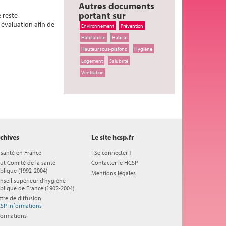
Autres documents
portant sur
 reste
 évaluation afin de
Environnement
Prévention
Habitabilité
Habitat
Hauteur sous-plafond
Hygiène
Logement
Salubrité
Ventilation
chives
Le site hcsp.fr
 santé en France
[
Se connecter
]
ut Comité de la santé
Contacter le HCSP
blique (1992-2004)
Mentions légales
nseil supérieur d'hygiène
blique de France (1902-2004)
ttre de diffusion
SP Informations
formations