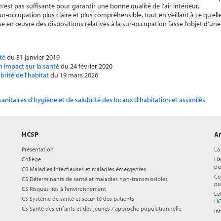
st pas suffisante pour garantir une bonne qualité de l’air intérieur.
-occupation plus claire et plus compréhensible, tout en veillant à ce qu’elle
en œuvre des dispositions relatives à la sur-occupation fasse l’objet d’une
té
du 31 janvier 2019
n impact sur la santé
du 24 février 2020
brité de l'habitat
du 19 mars 2026
sanitaires d’hygiène et de salubrité des locaux d’habitation et assimilés
HCSP
Ar
Présentation
La
Collège
Ha
pu
CS Maladies infectieuses et maladies émergentes
Co
CS Déterminants de santé et maladies non-transmissibles
pu
CS Risques liés à l’environnement
Le
CS Système de santé et sécurité des patients
HC
CS Santé des enfants et des jeunes / approche populationnelle
In