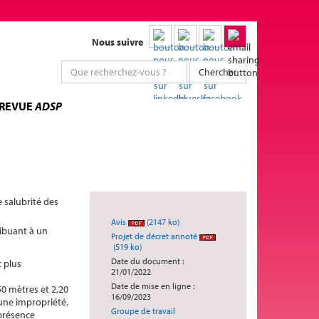
Nous suivre
Chercher
 REVUE
ADSP
e salubrité des
Avis
(2147 ko)
ribuant à un
Projet de décret annoté
(519 ko)
Date du document :
t plus
21/01/2022
Date de mise en ligne :
50 mètres et 2,20
16/09/2023
 une impropriété.
Groupe de travail
 présence