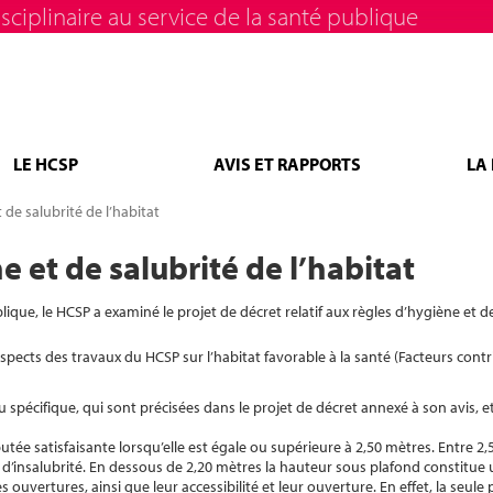
sciplinaire au service de la santé publique
LE HCSP
AVIS ET RAPPORTS
LA
 de salubrité de l’habitat
e et de salubrité de l’habitat
ique, le HCSP a examiné le projet de décret relatif aux règles d’hygiène et d
spects des travaux du HCSP sur l’habitat favorable à la santé (Facteurs cont
pécifique, qui sont précisées dans le projet de décret annexé à son avis, e
tée satisfaisante lorsqu’elle est égale ou supérieure à 2,50 mètres. Entre 2,
n d’insalubrité. En dessous de 2,20 mètres la hauteur sous plafond constitue
vertures, ainsi que leur accessibilité et leur ouverture. En effet, la seule