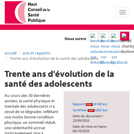
Toggl
naviga
Nous suivre
accueil
avis et rapports
Trente ans d'évolution de la santé des adolescents
Trente ans d'évolution de la
santé des adolescents
Au cours des 30 dernières
années, la santé physique et
Rapport
(6140 ko)
mentale des adolescents n'a
Synthèse
(263 ko)
cessé de se dégrader, reflétant
Date du document :
une moins bonne condition
23/09/2025
physique, un sommeil réduit,
Date de mise en ligne :
une sédentarité accrue
06/10/2025
(principalement due à