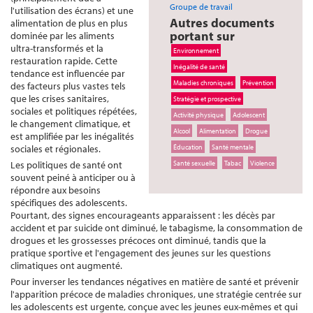
Groupe de travail
l'utilisation des écrans) et une
Autres documents
alimentation de plus en plus
portant sur
dominée par les aliments
ultra-transformés et la
Environnement
restauration rapide. Cette
Inégalité de santé
tendance est influencée par
Maladies chroniques
Prévention
des facteurs plus vastes tels
que les crises sanitaires,
Stratégie et prospective
sociales et politiques répétées,
Activité physique
Adolescent
le changement climatique, et
Alcool
Alimentation
Drogue
est amplifiée par les inégalités
sociales et régionales.
Éducation
Santé mentale
Les politiques de santé ont
Santé sexuelle
Tabac
Violence
souvent peiné à anticiper ou à
répondre aux besoins
spécifiques des adolescents.
Pourtant, des signes encourageants apparaissent : les décès par
accident et par suicide ont diminué, le tabagisme, la consommation de
drogues et les grossesses précoces ont diminué, tandis que la
pratique sportive et l'engagement des jeunes sur les questions
climatiques ont augmenté.
Pour inverser les tendances négatives en matière de santé et prévenir
l'apparition précoce de maladies chroniques, une stratégie centrée sur
les adolescents est urgente, conçue avec les jeunes eux-mêmes et qui