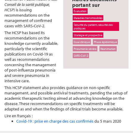
portant sur
Conseil de la santé publique,
HCSP
) is issuing
Évaluation
recommendations on the
Maladies transmissibles
management of confirmed
Sécurité du patient, sécurité des
cases with SARS-CoV-2.
pratiques
The HCSP has based its
Stratégie et prospective
recommendations on the
Essai clinique
Phase épidémique
knowledge currently available,
particularly the scientific
Pneumonie sévère
Réanimation
publications on Covid-19 as
SARS-CoV-2
well as recommendations
concerning the management
of post-influenza pneumonia
and severe pneumonia in
intensive care.
This HCSP statement also provides guidance on non-specific
management, and possible antiviral treatments, pending the setup of
academic therapeutic testing aimed at advancing knowledge on the
disease. These recommendations on specific treatments will be
adapted as and when the findings of clinical trials become available.
Lire en français :
Covid-19 : prise en charge des cas confirmés
du 5 mars 2020