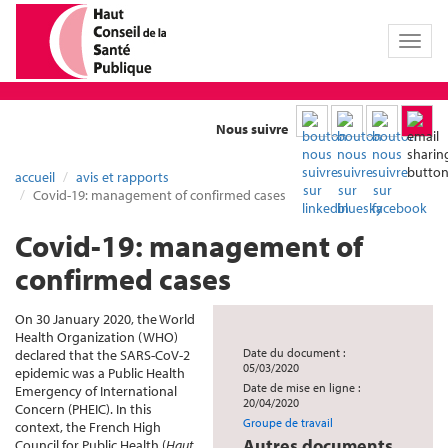
Toggl
naviga
Nous suivre
accueil
avis et rapports
Covid-19: management of confirmed cases
Covid-19: management of
confirmed cases
On 30 January 2020, the World
Health Organization (WHO)
Date du document :
declared that the SARS-CoV-2
05/03/2020
epidemic was a Public Health
Date de mise en ligne :
Emergency of International
20/04/2020
Concern (PHEIC). In this
Groupe de travail
context, the French High
Autres documents
Council for Public Health (
Haut