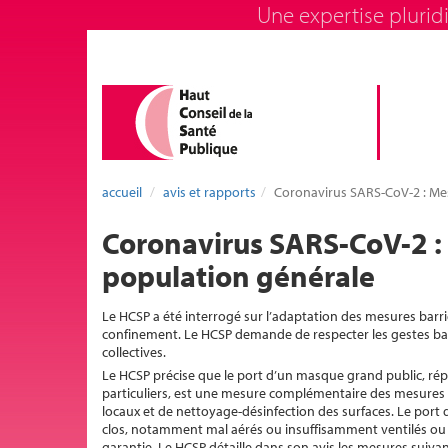
Une expertise pluridi
accueil
avis et rapports
Coronavirus SARS-CoV-2 : Mes
Coronavirus SARS-CoV-2 : 
population générale
Le HCSP a été interrogé sur l’adaptation des mesures barrièr
confinement. Le HCSP demande de respecter les gestes barri
collectives.
Le HCSP précise que le port d’un masque grand public, répo
particuliers, est une mesure complémentaire des mesures d
locaux et de nettoyage-désinfection des surfaces. Le port
clos, notamment mal aérés ou insuffisamment ventilés ou e
garantie. Le HCSP détaille dans son avis les mesures suivan