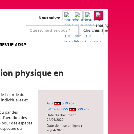
Nous suivre
Chercher
 REVUE
ADSP
tion physique en
de la sortie du
individuelles et
Avis
(979 ko)
Lettre au DGS
(299 ko)
 ou par des
Date du document :
 d’aération des
24/04/2020
e pour des espaces
Date de mise en ligne :
 respectée ou
26/04/2020