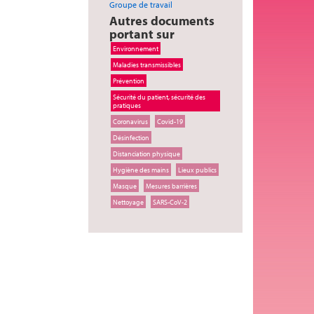
Groupe de travail
Autres documents
portant sur
Environnement
Maladies transmissibles
Prévention
Sécurité du patient, sécurité des
pratiques
Coronavirus
Covid-19
Désinfection
Distanciation physique
Hygiène des mains
Lieux publics
Masque
Mesures barrières
Nettoyage
SARS-CoV-2