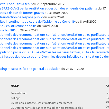
vité. Conduites à tenir
du 28 septembre 2012
SARS-CoV-2 par la ventilation et gestion des effluents des patients
du 17 m
nes à risque de formes graves
du 31 mars 2020
ésinfection de l’espace public
du 4 avril 2020
ltes incontinents au cours de l’épidémie de Covid-19
du 8 avril 2020
 ou en structure de soins
du 8 avril 2020
ans les ERP
du 28 avril 2021
tionnelle des recommandations sur l'aération/ventilation et les purificateurs
tionnelle des recommandations sur l'aération/ventilation et les purificateurs
tionnelle des recommandations sur l'aération/ventilation et les purificateurs
tionnelle des recommandations sur l'aération/ventilation et les purificateurs
ulation par le virus SARS-CoV-2 via les matières textiles, suite à la réouve
ne et à l’usage des locaux pour prévenir les risques infectieux en situation épi
ncing measures for the general population
du 24 avril 2020
HCSP
Ar
Présentation
La
Collège
Ha
pu
CS Maladies infectieuses et maladies émergentes
Co
CS Déterminants de santé et maladies non-transmissibles