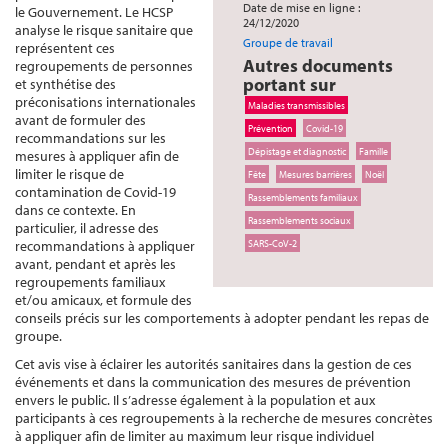
Date de mise en ligne :
le Gouvernement. Le HCSP
24/12/2020
analyse le risque sanitaire que
Groupe de travail
représentent ces
Autres documents
regroupements de personnes
portant sur
et synthétise des
préconisations internationales
Maladies transmissibles
avant de formuler des
Prévention
Covid-19
recommandations sur les
Dépistage et diagnostic
Famille
mesures à appliquer afin de
limiter le risque de
Fête
Mesures barrières
Noël
contamination de Covid-19
Rassemblements familiaux
dans ce contexte. En
Rassemblements sociaux
particulier, il adresse des
recommandations à appliquer
SARS-CoV-2
avant, pendant et après les
regroupements familiaux
et/ou amicaux, et formule des
conseils précis sur les comportements à adopter pendant les repas de
groupe.
Cet avis vise à éclairer les autorités sanitaires dans la gestion de ces
événements et dans la communication des mesures de prévention
envers le public. Il s’adresse également à la population et aux
participants à ces regroupements à la recherche de mesures concrètes
à appliquer afin de limiter au maximum leur risque individuel