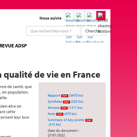
Nous suivre
Chercher
 REVUE
ADSP
 qualité de vie en France
tème de santé, que
t, en population,
Rapport
(3470 ko)
atie.
Synthèse
(320 ko)
 bien-être en
Annexe
(1317 ko)
aré cette
Note
(470 ko)
cernant leur bon
Summary of key points
(315 ko)
Date du document :
27/01/2022
ssement