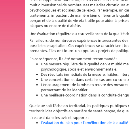
multidimensionnel de nombreuses maladies chroniques et d
psychologiques et sociales, de celles-ci. Par exemple, un 
traitements, impactent de manière bien différente la quali
perçue et de la qualité de vie était utile pour aider la pris
plaques ou encore de diabète.
Une évaluation régulière ou « surveillance » de la qualité 
Par ailleurs, de nombreuses expériences intéressantes de m
possible de capitaliser. Ces expériences se caractérisent to
prenantes. Elles ont fourni un appui aux projets de politiq
En conséquence, il a été notamment recommandé :
Une mesure régulière de la qualité de vie multidim
psychologique, sociale et environnementale.
Des résultats immédiats de la mesure, lisibles, inter
Une concertation et dans certains cas une co-constru
L’encouragement de la mise en œuvre des mesures en
permettant de les identifier.
Une meilleure coordination dans la conduite d’enquêt
Quel que soit l’échelon territorial, les politiques publiqu
territorial des objectifs en matière de santé perçue, de qu
Lire aussi dans les avis et rapports :
Évaluation du plan pour l’amélioration de la qualit