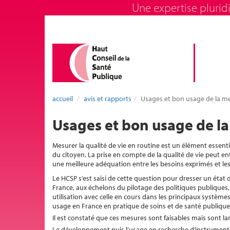
Une expertise pluridi
accueil
avis et rapports
Usages et bon usage de la mes
Usages et bon usage de la 
Mesurer la qualité de vie en routine est un élément essenti
du citoyen. La prise en compte de la qualité de vie peut en
une meilleure adéquation entre les besoins exprimés et les
Le HCSP s’est saisi de cette question pour dresser un état d
France, aux échelons du pilotage des politiques publiques, 
utilisation avec celle en cours dans les principaux systè
usage en France en pratique de soins et de santé publique
Il est constaté que ces mesures sont faisables mais sont l
Le développement puis l’usage en recherche d’instruments f