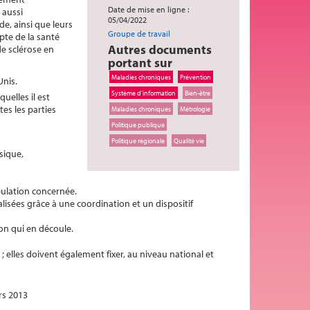
Date de mise en ligne :
 aussi
05/04/2022
e, ainsi que leurs
Groupe de travail
pte de la santé
Autres documents
de sclérose en
portant sur
Maladies chroniques
Prévention
Unis.
Système d'information
Bien-être
uelles il est
tes les parties
Maladies chroniques
Métrologie
Politique publique
Politique régionale
Qualité vie
sique,
pulation concernée.
sées grâce à une coordination et un dispositif
ion qui en découle.
; elles doivent également fixer, au niveau national et
s 2013