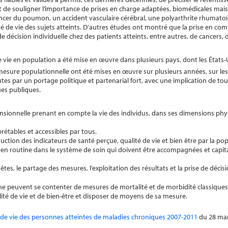
e souligner l’importance de prises en charge adaptées, biomédicales mais
cancer du poumon, un accident vasculaire cérébral, une polyarthrite rhumatoïd
té de vie des sujets atteints. D’autres études ont montré que la prise en com
e de décision individuelle chez des patients atteints, entre autres, de cancers, 
de vie en population a été mise en œuvre dans plusieurs pays, dont les États-
esure populationnelle ont été mises en œuvre sur plusieurs années, sur lesq
utes par un portage politique et partenarial fort, avec une implication de tou
ues publiques.
ensionnelle prenant en compte la vie des individus, dans ses dimensions phy
prétables et accessibles par tous.
ction des indicateurs de santé perçue, qualité de vie et bien être par la po
 routine dans le système de soin qui doivent être accompagnées et capitali
es, le partage des mesures, l’exploitation des résultats et la prise de décis
es ne peuvent se contenter de mesures de mortalité et de morbidité classiques 
alité de vie et de bien-être et disposer de moyens de sa mesure.
é de vie des personnes atteintes de maladies chroniques 2007-2011
du 28 mar