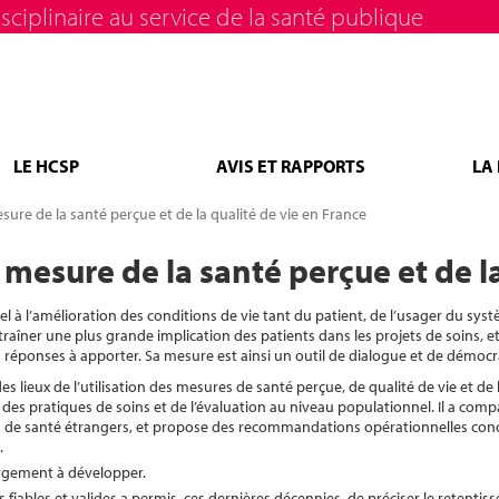
sciplinaire au service de la santé publique
LE HCSP
AVIS ET RAPPORTS
LA
ure de la santé perçue et de la qualité de vie en France
mesure de la santé perçue et de la
el à l’amélioration des conditions de vie tant du patient, de l’usager du sys
traîner une plus grande implication des patients dans les projets de soins, e
 réponses à apporter. Sa mesure est ainsi un outil de dialogue et de démocr
es lieux de l’utilisation des mesures de santé perçue, de qualité de vie et de
des pratiques de soins et de l’évaluation au niveau populationnel. Il a comp
mes de santé étrangers, et propose des recommandations opérationnelles con
.
argement à développer.
iables et valides a permis, ces dernières décennies, de préciser le retenti