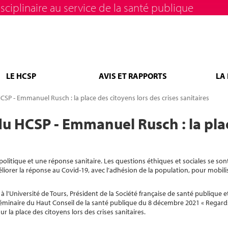
sciplinaire au service de la santé publique
LE HCSP
AVIS ET RAPPORTS
LA
SP - Emmanuel Rusch : la place des citoyens lors des crises sanitaires
u HCSP - Emmanuel Rusch : la plac
olitique et une réponse sanitaire. Les questions éthiques et sociales se son
liorer la réponse au Covid-19, avec l’adhésion de la population, pour mobilis
’Université de Tours, Président de la Société française de santé publique et
séminaire du Haut Conseil de la santé publique du 8 décembre 2021 « Regards
 la place des citoyens lors des crises sanitaires.