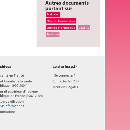
Autres documents
portant sur
Évaluation
Maladies transmissibles
Stratégie et prospective
Covid-19
Séminaire
chives
Le site hcsp.fr
 santé en France
[
Se connecter
]
ut Comité de la santé
Contacter le HCSP
blique (1992-2004)
Mentions légales
nseil supérieur d'hygiène
blique de France (1902-2004)
ttre de diffusion
SP Informations
formations