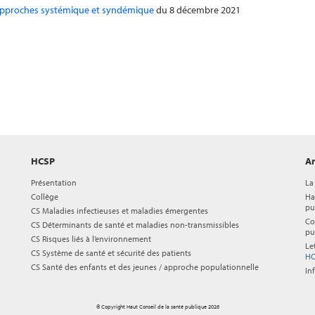
s, approches systémique et syndémique
du 8 décembre 2021
HCSP
Ar
Présentation
La
Collège
Ha
pu
CS Maladies infectieuses et maladies émergentes
Co
CS Déterminants de santé et maladies non-transmissibles
pu
CS Risques liés à l’environnement
Le
CS Système de santé et sécurité des patients
HC
CS Santé des enfants et des jeunes / approche populationnelle
In
© Copyright Haut Conseil de la santé publique 2026