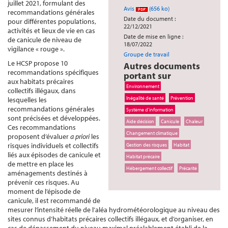
juillet 2021, formulant des
Avis
(656 ko)
recommandations générales
Date du document :
pour différentes populations,
22/12/2021
activités et lieux de vie en cas
Date de mise en ligne :
de canicule de niveau de
18/07/2022
vigilance « rouge ».
Groupe de travail
Le HCSP propose 10
Autres documents
recommandations spécifiques
portant sur
aux habitats précaires
Environnement
collectifs illégaux, dans
Inégalité de santé
Prévention
lesquelles les
recommandations générales
Système d'information
sont précisées et développées.
Aide décision
Canicule
Chaleur
Ces recommandations
Changement climatique
proposent d’évaluer
a priori
les
risques individuels et collectifs
Gestion des risques
Habitat
liés aux épisodes de canicule et
Habitat précaire
de mettre en place les
Hébergement collectif
Précarité
aménagements destinés à
prévenir ces risques. Au
moment de l’épisode de
canicule, il est recommandé de
mesurer l’intensité réelle de l’aléa hydrométéorologique au niveau des
sites connus d’habitats précaires collectifs illégaux, et d’organiser, en