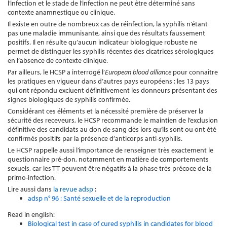
l’infection et le stade de l’infection ne peut être déterminé sans
contexte anamnestique ou clinique.
Il existe en outre de nombreux cas de réinfection, la syphilis n’étant
pas une maladie immunisante, ainsi que des résultats faussement
positifs. Il en résulte qu’aucun indicateur biologique robuste ne
permet de distinguer les syphilis récentes des cicatrices sérologiques
en l’absence de contexte clinique.
Par ailleurs, le HCSP a interrogé l’
European
blood
alliance
pour connaître
les pratiques en vigueur dans d’autres pays européens : les 13 pays
qui ont répondu excluent définitivement les donneurs présentant des
signes biologiques de syphilis confirmée.
Considérant ces éléments et la nécessité première de préserver la
sécurité des receveurs, le HCSP recommande le maintien de l’exclusion
définitive des candidats au don de sang dès lors qu’ils sont ou ont été
confirmés positifs par la présence d’anticorps anti-syphilis.
Le HCSP rappelle aussi l’importance de renseigner très exactement le
questionnaire pré-don, notamment en matière de comportements
sexuels, car les TT peuvent être négatifs à la phase très précoce de la
primo-infection.
Lire aussi dans
la revue adsp
:
adsp n° 96 : Santé sexuelle et de la reproduction
Read in english:
Biological test in case of cured syphilis in candidates for blood