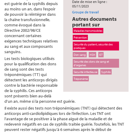
Date de mise en ligne :
est guérie de la syphilis depuis
05/11/2023
au moins un an, dans l’espoir
Groupe de travail
de pouvoir la réintégrer dans
Autres documents
la chaîne transfusionnelle,
portant sur
comme évoqué dans la
Directive 2002/98/CE
Maladies transmissibles
concernant certaines
Prévention
exigences techniques relatives
Sécurité du patient, sécurité des
au sang et aux composants
pratiques
sanguins.
Don sang
HSH
IST
Les tests biologiques utilisés
Sécurité des dons de sang et
pour la qualification des dons
d'organes
de sang sont des tests
Sécurité infectieuse
Syphilis
tréponémiques (TT) qui
Tréponème
détectent les anticorps dirigés
contre la bactérie responsable
de la syphilis. Ces anticorps
sont présents bien au-delà
d’un an, même si la personne est guérie.
Il existe aussi des tests non tréponémiques (TNT) qui détectent des
anticorps anti-cardiolipidiques lors de l’infection. Les TNT ont
l’avantage de se positiver à la phase aiguë de la maladie et de
redevenir négatifs en cas de syphilis traitée guérie. Toutefois, les TNT
peuvent rester négatifs jusqu’à 6 semaines après le début de