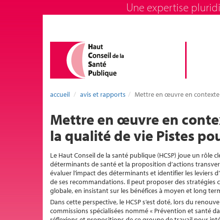
Une expertise pluridi
accueil
avis et rapports
Mettre en œuvre en contexte f
Mettre en œuvre en contex
la qualité de vie Pistes p
Le Haut Conseil de la santé publique (HCSP) joue un rôle cl
déterminants de santé et la proposition d’actions transvers
évaluer l’impact des déterminants et identifier les leviers
de ses recommandations. Il peut proposer des stratégies c
globale, en insistant sur les bénéfices à moyen et long ter
Dans cette perspective, le HCSP s’est doté, lors du renouv
commissions spécialisées nommé « Prévention et santé dans 
réflexions et propositions de ce groupe de travail pour i