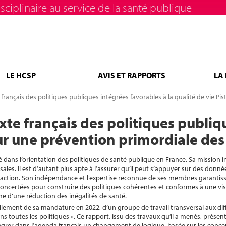
sciplinaire au service de la santé publique
LE HCSP
AVIS ET RAPPORTS
LA
rançais des politiques publiques intégrées favorables à la qualité de vie P
te français des politiques publiq
our une prévention primordiale de
é dans l’orientation des politiques de santé publique en France. Sa mission in
ales. Il est d’autant plus apte à l’assurer qu’il peut s’appuyer sur des don
 d’action. Son indépendance et l’expertise reconnue de ses membres garantisse
oncertées pour construire des politiques cohérentes et conformes à une vi
me d’une réduction des inégalités de santé.
ellement de sa mandature en 2022, d’un groupe de travail transversal aux dif
toutes les politiques ». Ce rapport, issu des travaux qu’il a menés, présent
ntégrer dans l’agenda français un changement de logique, basée sur les conc