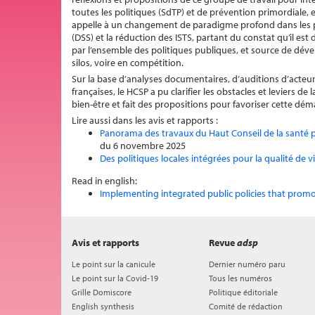
toutes les politiques (SdTP) et de prévention primordiale, e
appelle à un changement de paradigme profond dans les pol
(DSS) et la réduction des ISTS, partant du constat qu’il es
par l’ensemble des politiques publiques, et source de dé
silos, voire en compétition.
Sur la base d’analyses documentaires, d’auditions d’acteurs
françaises, le HCSP a pu clarifier les obstacles et leviers d
bien-être et fait des propositions pour favoriser cette dém
Lire aussi dans les avis et rapports :
Panorama des travaux du Haut Conseil de la santé pu
du 6 novembre 2025
Des politiques locales intégrées pour la qualité de vi
Read in english:
Implementing integrated public policies that promot
Avis et rapports
Revue
adsp
Le point sur la canicule
Dernier numéro paru
Le point sur la Covid-19
Tous les numéros
Grille Domiscore
Politique éditoriale
English synthesis
Comité de rédaction