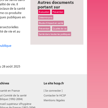
Autres documents
té de vie. Il
portant sur
ociaux de la santé
Évaluation
Prévention
omme co-produite
iques publiques en
Déterminants
Étude d'impact en santé
ersectorielles
Prévention
Qualité de vie
té de vie et au
Santé dans toutes les politiques
publique
u 28 août 2025
chives
Le site hcsp.fr
 santé en France
[
Se connecter
]
ut Comité de la santé
Contacter le HCSP
blique (1992-2004)
Mentions légales
nseil supérieur d'hygiène
blique de France (1902-2004)