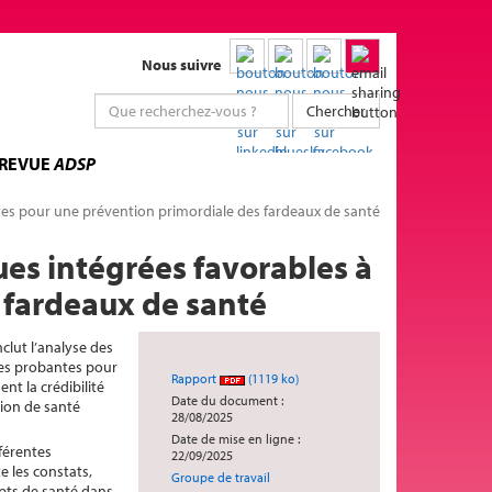
Nous suivre
Chercher
 REVUE
ADSP
istes pour une prévention primordiale des fardeaux de santé
ues intégrées favorables à
s fardeaux de santé
clut l’analyse des
nées probantes pour
Rapport
(1119 ko)
nt la crédibilité
Date du document :
sion de santé
28/08/2025
Date de mise en ligne :
férentes
22/09/2025
e les constats,
Groupe de travail
epts de santé dans