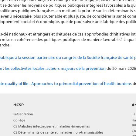
t se donner les moyens de politiques publiques intégrées favorables à la quali
itiques publiques françaises, en mettant la priorité sur les déterminants s
t devenu nécessaire, plus soutenable et plus juste, de considérer la santé c
veloppement social et économique, que de poursuivre une fabrique des polit
-clé nationaux et étrangers et d’études de cas approfondies d’initiatives int
e la mise en cohérence des politiques publiques de manière favorable à la quali
arche.
blique à la session partenaire du congrès de la Société française de santé 
e : les collectivités locales, acteurs majeurs de la prévention
du 20 mars 2026
e quality of life - Approaches to primordial prevention of health burdens
d
HCSP
Ar
Présentation
La
Collège
Ha
pu
CS Maladies infectieuses et maladies émergentes
Co
CS Déterminants de santé et maladies non-transmissibles
pu