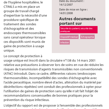
Date du document :
de l’hygiène hospitalière, le
14/12/2007
CTINILS a mis en place un
Date de mise en ligne :
groupe de travail chargé
14/01/2008
d'expertiser la nécessité d’une
Autres documents
procédure spécifique de
portant sur
traitement des sondes
d'échographie et des
Sécurité du patient, sécurité des
pratiques
endoscopes thermosensibles
sans canal opérateur lorsque
Dispositif médical
Échographie
ces dispositifs sont munis de
Infection
gaine de protection à usage
unique.
Le concept de protection à
usage unique est inscrit dans la circulaire n°138 du 14 mars 2001
relative aux précautions à observer lors de soins en vue de réduire les
risques de transmission d’agents transmissibles non conventionnels
(ATNC) introduit. Dans ce cadre, différentes raisons (endoscopes
thermosensibles, incompatibilité des sondes d'échographie avec
l’acide peracétique, nombre élevé d’actes, altération du matériel par
désinfections répétées) ont conduit des professionnels à opter pour
l’utilisation de gaines de protection sans qu’elle n’ait fait l’objet de
recommandations consensuelles de bonnes pratiques pour la
prévention du risque infectieux.
L’objectif du rapport est de proposer à l’ensemble des professionnels