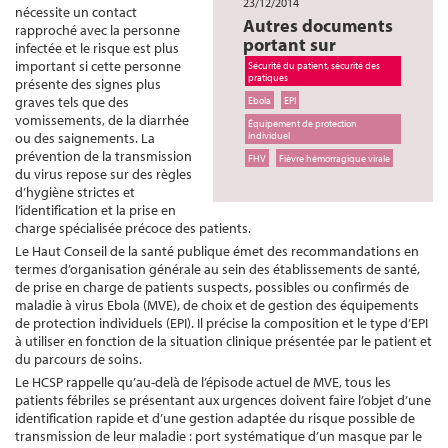
23/12/2014
nécessite un contact
Autres documents
rapproché avec la personne
portant sur
infectée et le risque est plus
important si cette personne
Sécurité du patient, sécurité des
pratiques
présente des signes plus
graves tels que des
Ebola
EPI
vomissements, de la diarrhée
Équipement de protection
ou des saignements. La
individuel
prévention de la transmission
FHV
Fièvre hémorragique virale
du virus repose sur des règles
d’hygiène strictes et
l’identification et la prise en
charge spécialisée précoce des patients.
Le Haut Conseil de la santé publique émet des recommandations en
termes d’organisation générale au sein des établissements de santé,
de prise en charge de patients suspects, possibles ou confirmés de
maladie à virus Ebola (MVE), de choix et de gestion des équipements
de protection individuels (EPI). Il précise la composition et le type d’EPI
à utiliser en fonction de la situation clinique présentée par le patient et
du parcours de soins.
Le HCSP rappelle qu’au-delà de l’épisode actuel de MVE, tous les
patients fébriles se présentant aux urgences doivent faire l’objet d’une
identification rapide et d’une gestion adaptée du risque possible de
transmission de leur maladie : port systématique d’un masque par le