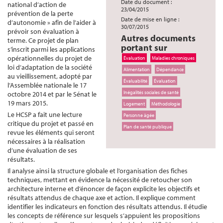
Date du document :
national d’action de
23/04/2015
prévention de la perte
Date de mise en ligne :
d’autonomie » afin de l’aider à
30/07/2015
prévoir son évaluation à
Autres documents
terme. Ce projet de plan
portant sur
s’inscrit parmi les applications
opérationnelles du projet de
Évaluation
Maladies chroniques
loi d’adaptation de la société
Alimentation
Dépendance
au vieillissement, adopté par
Évaluabilité
Évaluation
l’Assemblée nationale le 17
Inégalités sociales de santé
octobre 2014 et par le Sénat le
19 mars 2015.
Logement
Méthodologie
Le HCSP a fait une lecture
Personne âgée
critique du projet et passé en
Plan de santé publique
revue les éléments qui seront
nécessaires à la réalisation
d’une évaluation de ses
résultats.
Il analyse ainsi la structure globale et l’organisation des fiches
techniques, mettant en évidence la nécessité de retoucher son
architecture interne et d’énoncer de façon explicite les objectifs et
résultats attendus de chaque axe et action. Il explique comment
identifier les indicateurs en fonction des résultats attendus. Il étudie
les concepts de référence sur lesquels s’appuient les propositions