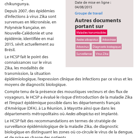
Date de mise en ligne :
chikungunya.
04/08/2015
Depuis 2007, des épidémies
Groupe de travail
d’infections à virus Zika sont
Autres documents
survenues en Micronésie, en
portant sur
Polynésie française, en
Nouvelle-Calédonie et une
Maladies transmissibles
épidémie, identifiée en mai
Aedes albopictus
Arbovirose
2015, sévit actuellement au
Arbovirus
Diagnostic biologique
Brésil.
Surveillance
Virus Zika
Le HCSP fait le point des
connaissances sur le virus
Zika, les modalités de
transmission, la situation
épidémiologique, l’expression clinique des infections par ce virus et les
moyens de diagnostic biologique.
Compte tenu de la présence des moustiques vecteurs et des flux de
voyageurs, le HCSP a évalué le risque d’introduction de la maladie Zika
et l’impact épidémique possible dans les départements français
d’Amérique (DFA), à La Réunion, à Mayotte ainsi que dans les
départements métropolitains où
Aedes albopictus
est implanté.
Le HCSP fait des recommandations en termes de stratégie de
surveillance épidémiologique de la maladie Zika, de diagnostic
biologique en distinguant les zones où co-circule le virus de la dengue,
et de prise en charge des patients.