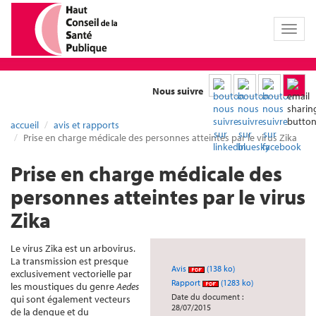
Toggl
naviga
Nous suivre
accueil
avis et rapports
Prise en charge médicale des personnes atteintes par le virus Zika
Prise en charge médicale des
personnes atteintes par le virus
Zika
Le virus Zika est un arbovirus.
La transmission est presque
Avis
(138 ko)
exclusivement vectorielle par
Rapport
(1283 ko)
les moustiques du genre
Aedes
Date du document :
qui sont également vecteurs
28/07/2015
de la dengue et du