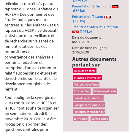
(3776 ko)
réflexions concrétisés par un
Présentation S. Giampino
rapport du Conseil enfance du
(587 ko)
HCFEA « Des données et des
Présentation T. Lang
études publiques mieux
(389 ko)
centrées sur les enfants » et un
Traduction vidéo Ph. Granjean
rapport du HCSP « Le dispositif
(149 ko)
statistique de surveillance et
Date du document :
de recherche sur la santé de
08/11/2019
l’enfant, état des lieux et
Date de mise en ligne :
propositions ». La
27/02/2020
convergence des analyses a
Autres documents
permis la rédaction et
portant sur
l’adoption d’un avis commun
Inégalité de santé
relatif aux besoins d’études et
de recherche sur la santé et le
Système d'information
développement global de
Aide sociale enfance
l’enfant.
Droits enfant
Enfance maltraitée
Pour souligner la synergie de
Enfant de plus de 2 ans
leurs conclusions, le HCFEA et
Politique santé publique
le HCSP ont souhaité organiser
Protection enfant danger
un séminaire vendredi 8
novembre 2019. Celui-ci a été
Santé école
Santé scolaire
l’occasion d’aborder des
questions centrales pour