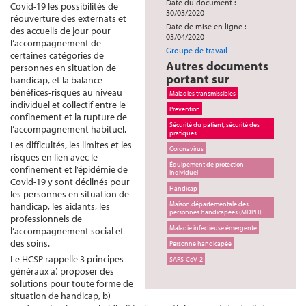
Date du document :
Covid-19 les possibilités de
30/03/2020
réouverture des externats et
Date de mise en ligne :
des accueils de jour pour
03/04/2020
l’accompagnement de
Groupe de travail
certaines catégories de
Autres documents
personnes en situation de
portant sur
handicap, et la balance
bénéfices-risques au niveau
Maladies transmissibles
individuel et collectif entre le
Prévention
confinement et la rupture de
Sécurité du patient, sécurité des
l’accompagnement habituel.
pratiques
Les difficultés, les limites et les
Coronavirus
risques en lien avec le
Équipement de protection
confinement et l’épidémie de
individuel
Covid-19 y sont déclinés pour
Handicap
les personnes en situation de
Maison départementale des
handicap, les aidants, les
personnes handicapées (MDPH)
professionnels de
Maladie infectieuse émergente
l’accompagnement social et
des soins.
Personne handicapée
Le HCSP rappelle 3 principes
SARS-CoV-2
généraux a) proposer des
solutions pour toute forme de
situation de handicap, b)