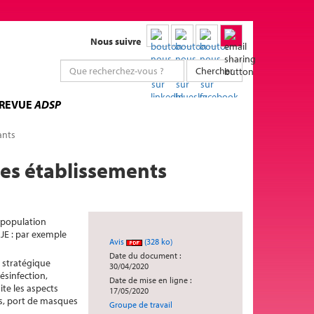
Nous suivre
Chercher
 REVUE
ADSP
ants
les établissements
n population
AJE : par exemple
Avis
(328 ko)
Date du document :
 stratégique
30/04/2020
ésinfection,
Date de mise en ligne :
te les aspects
17/05/2020
ns, port de masques
Groupe de travail