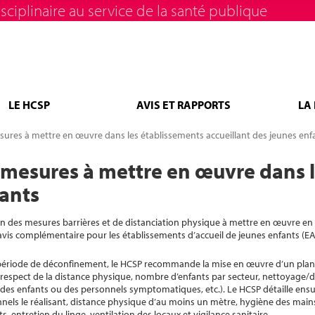
sciplinaire au service de la santé publique
LE HCSP
AVIS ET RAPPORTS
LA
ures à mettre en œuvre dans les établissements accueillant des jeunes enf
 mesures à mettre en œuvre dans 
fants
tation des mesures barrières et de distanciation physique à mettre en œuvre e
 avis complémentaire pour les établissements d’accueil de jeunes enfants (E
e période de déconfinement, le HCSP recommande la mise en œuvre d’un plan
respect de la distance physique, nombre d’enfants par secteur, nettoyage/d
 des enfants ou des personnels symptomatiques, etc.). Le HCSP détaille ensui
nnels le réalisant, distance physique d’au moins un mètre, hygiène des mai
, entretien du linge, ventilation des locaux et vigilance sanitaire.