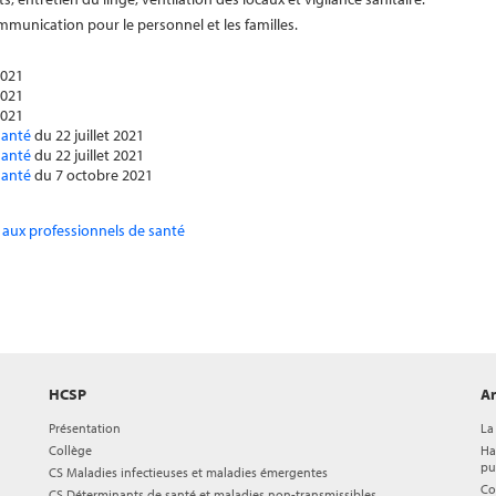
ommunication pour le personnel et les familles.
2021
2021
2021
santé
du 22 juillet 2021
santé
du 22 juillet 2021
santé
du 7 octobre 2021
n aux professionnels de santé
HCSP
Ar
Présentation
La
Collège
Ha
pu
CS Maladies infectieuses et maladies émergentes
Co
CS Déterminants de santé et maladies non-transmissibles