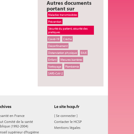
Autres documents
portant sur
Maladies transmissibles
Prévention
Sécurité du patient, sécurité des
pratiques
Covid-19
Crèche
Déconfinement
Distanciation physique
EAJE
Enfant
Mesures barrières
Nettoyage
Plombémie
SARS-CoV-2
chives
Le site hcsp.fr
 santé en France
[
Se connecter
]
ut Comité de la santé
Contacter le HCSP
blique (1992-2004)
Mentions légales
nseil supérieur d'hygiène