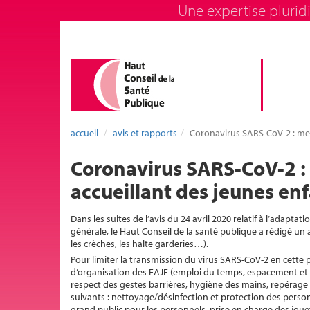
Une expertise pluridi
accueil
avis et rapports
Coronavirus SARS-CoV-2 : mes
Coronavirus SARS-CoV-2 :
accueillant des jeunes en
Dans les suites de l’avis du 24 avril 2020 relatif à l’adap
générale, le Haut Conseil de la santé publique a rédigé un
les crèches, les halte garderies…).
Pour limiter la transmission du virus SARS-CoV-2 en cett
d’organisation des EAJE (emploi du temps, espacement et 
respect des gestes barrières, hygiène des mains, repérage
suivants : nettoyage/désinfection et protection des perso
grand public pour les personnels, prise en charge des jouets