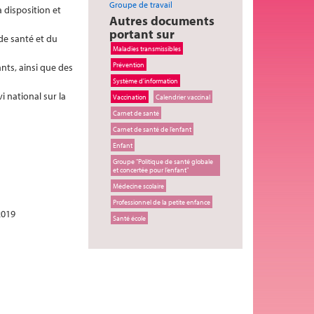
Groupe de travail
à disposition et
Autres documents
portant sur
de santé et du
Maladies transmissibles
Prévention
nts, ainsi que des
Système d'information
 national sur la
Vaccination
Calendrier vaccinal
Carnet de santé
Carnet de santé de l’enfant
Enfant
Groupe "Politique de santé globale
et concertée pour l’enfant"
Médecine scolaire
Professionnel de la petite enfance
2019
Santé école