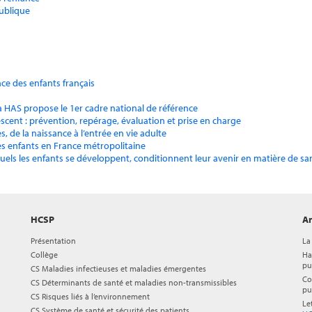
publique
nce des enfants français
la HAS propose le 1er cadre national de référence
lescent : prévention, repérage, évaluation et prise en charge
, de la naissance à l’entrée en vie adulte
des enfants en France métropolitaine
uels les enfants se développent, conditionnent leur avenir en matière de sa
HCSP
Ar
Présentation
La
Collège
Ha
pu
CS Maladies infectieuses et maladies émergentes
Co
CS Déterminants de santé et maladies non-transmissibles
pu
CS Risques liés à l’environnement
Le
CS Système de santé et sécurité des patients