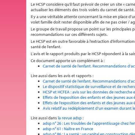
Le HCSP considère qu’il faut prévoir de créer un site « carn
actualiser les éléments des trois volets du carnet de santé.
Il y a une véritable attente concernant la mise en place d
volet famille doit rester disponible afin de ne pas créer / a
Le groupe de travail propose un point sur les principales
recommandations sur ces différents sujets.
Le HCSP est en outre favorable à l’extraction d’informatio
santé de l’enfant.
L’avis et le rapport produits par le HCSP répondent à la sa
Ce document apporte un complément à :
Carnet de santé de l’enfant. Recommandations d’ac
Lire aussi dans les avis et rapports :
Carnet de santé de l’enfant. Recommandations d’ac
Le dispositif statistique de surveillance et de recher
HCSP et HCFEA : avis sur les données de recherche e
Effets de l’exposition des enfants et des jeunes aux 
Effets de l’exposition des enfants et des jeunes aux 
Avis relatif au redéploiement d’un examen durant l
Lire aussi dans
la revue adsp
:
adsp n° 26 : Les troubles de l’apprentissage chez l’
adsp n° 61 : Naître en France
adsp n° 86 : La santé : un capital en construction dè