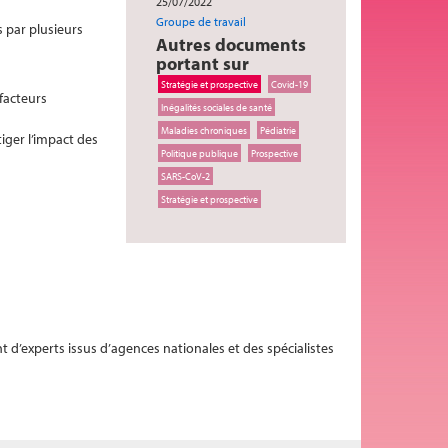
25/07/2022
Groupe de travail
s par plusieurs
Autres documents
portant sur
Stratégie et prospective
Covid-19
 facteurs
Inégalités sociales de santé
Maladies chroniques
Pédiatrie
iger l’impact des
Politique publique
Prospective
SARS-CoV-2
Stratégie et prospective
 d’experts issus d’agences nationales et des spécialistes