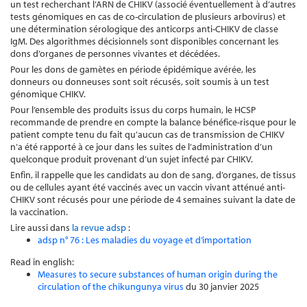
un test recherchant l’ARN de CHIKV (associé éventuellement à d’autres
tests génomiques en cas de co-circulation de plusieurs arbovirus) et
une détermination sérologique des anticorps anti-CHIKV de classe
IgM. Des algorithmes décisionnels sont disponibles concernant les
dons d’organes de personnes vivantes et décédées.
Pour les dons de gamètes en période épidémique avérée, les
donneurs ou donneuses sont soit récusés, soit soumis à un test
génomique CHIKV.
Pour l’ensemble des produits issus du corps humain, le HCSP
recommande de prendre en compte la balance bénéfice-risque pour le
patient compte tenu du fait qu’aucun cas de transmission de CHIKV
n’a été rapporté à ce jour dans les suites de l’administration d’un
quelconque produit provenant d’un sujet infecté par CHIKV.
Enfin, il rappelle que les candidats au don de sang, d’organes, de tissus
ou de cellules ayant été vaccinés avec un vaccin vivant atténué anti-
CHIKV sont récusés pour une période de 4 semaines suivant la date de
la vaccination.
Lire aussi dans
la revue adsp
:
adsp n° 76 : Les maladies du voyage et d’importation
Read in english:
Measures to secure substances of human origin during the
circulation of the chikungunya virus
du 30 janvier 2025