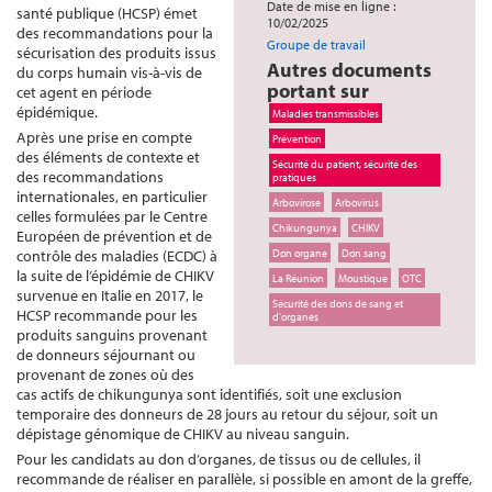
Date de mise en ligne :
santé publique (HCSP) émet
10/02/2025
des recommandations pour la
Groupe de travail
sécurisation des produits issus
Autres documents
du corps humain vis-à-vis de
portant sur
cet agent en période
épidémique.
Maladies transmissibles
Après une prise en compte
Prévention
des éléments de contexte et
Sécurité du patient, sécurité des
des recommandations
pratiques
internationales, en particulier
Arbovirose
Arbovirus
celles formulées par le Centre
Chikungunya
CHIKV
Européen de prévention et de
contrôle des maladies (ECDC) à
Don organe
Don sang
la suite de l’épidémie de CHIKV
La Réunion
Moustique
OTC
survenue en Italie en 2017, le
Sécurité des dons de sang et
HCSP recommande pour les
d'organes
produits sanguins provenant
de donneurs séjournant ou
provenant de zones où des
cas actifs de chikungunya sont identifiés, soit une exclusion
temporaire des donneurs de 28 jours au retour du séjour, soit un
dépistage génomique de CHIKV au niveau sanguin.
Pour les candidats au don d’organes, de tissus ou de cellules, il
recommande de réaliser en parallèle, si possible en amont de la greffe,