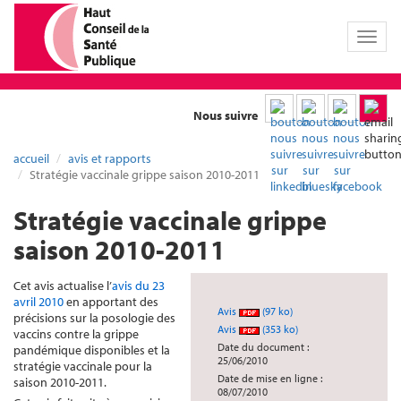
Toggl
naviga
Nous suivre
accueil
avis et rapports
Stratégie vaccinale grippe saison 2010-2011
Stratégie vaccinale grippe
saison 2010-2011
Cet avis actualise l’
avis du 23
avril 2010
en apportant des
Avis
(97 ko)
précisions sur la posologie des
Avis
(353 ko)
vaccins contre la grippe
Date du document :
pandémique disponibles et la
25/06/2010
stratégie vaccinale pour la
Date de mise en ligne :
saison 2010-2011.
08/07/2010